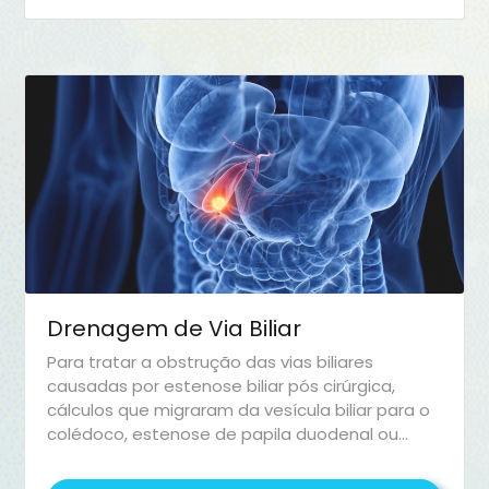
Drenagem de Via Biliar
Para tratar a obstrução das vias biliares
causadas por estenose biliar pós cirúrgica,
cálculos que migraram da vesícula biliar para o
colédoco, estenose de papila duodenal ou
compressões tumorais e fístulas biliares pós
cirúrgicas, se faz necessário a drenagem via